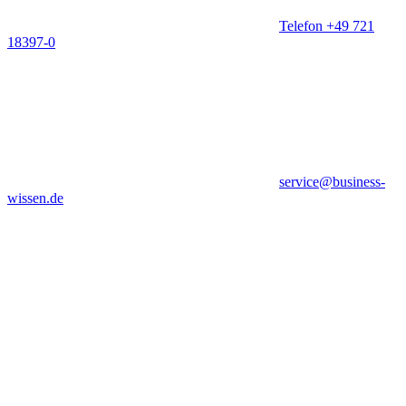
Telefon +49 721
18397-0
service@business-
wissen.de