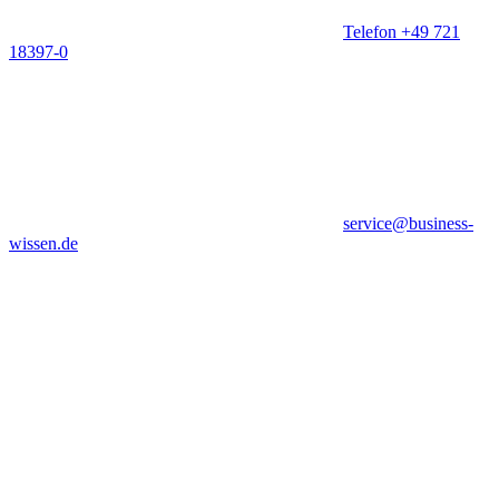
Telefon +49 721
18397-0
service@business-
wissen.de