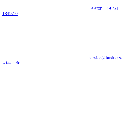
Telefon +49 721
18397-0
service@business-
wissen.de