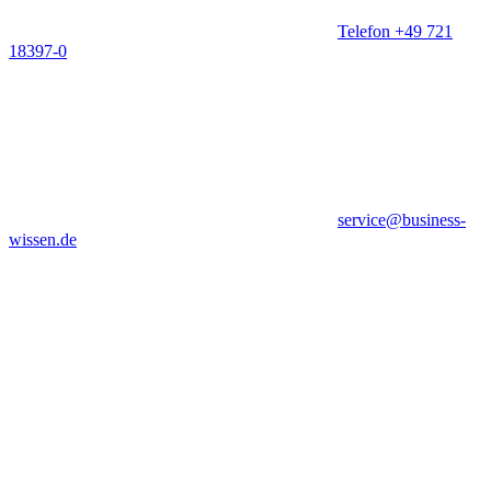
Telefon +49 721
18397-0
service@business-
wissen.de