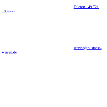
Telefon +49 721
18397-0
service@business-
wissen.de