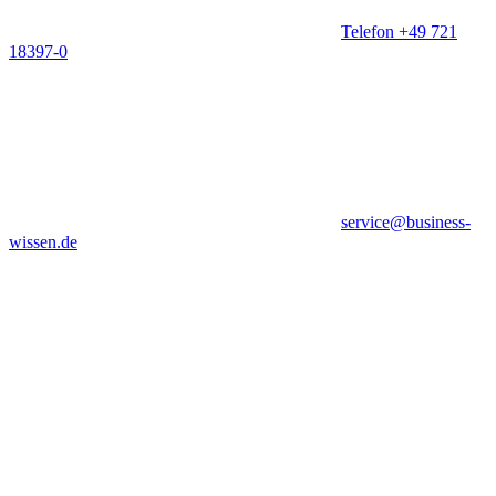
Telefon +49 721
18397-0
service@business-
wissen.de