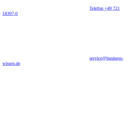
Telefon +49 721
18397-0
service@business-
wissen.de