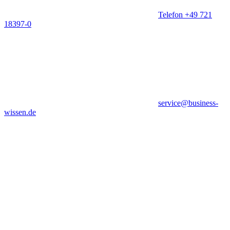
Telefon +49 721
18397-0
service@business-
wissen.de