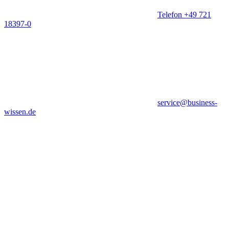
Telefon +49 721
18397-0
service@business-
wissen.de