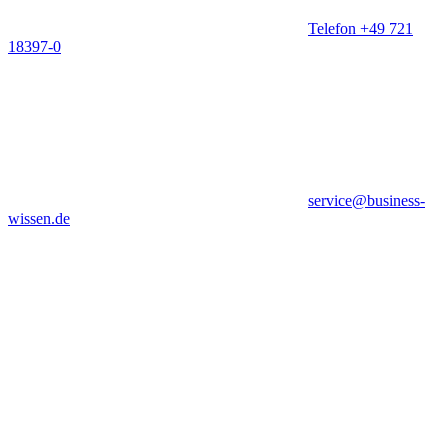
Telefon +49 721
18397-0
service@business-
wissen.de