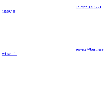
Telefon +49 721
18397-0
service@business-
wissen.de