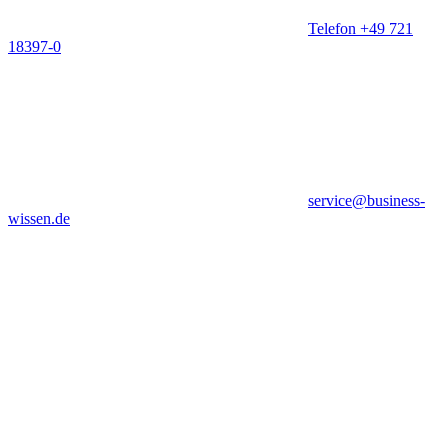
Telefon +49 721
18397-0
service@business-
wissen.de