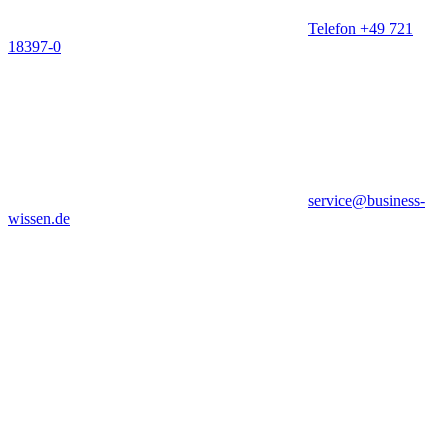
Telefon +49 721
18397-0
service@business-
wissen.de