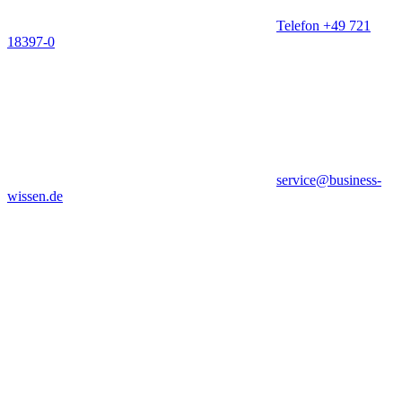
Telefon +49 721
18397-0
service@business-
wissen.de