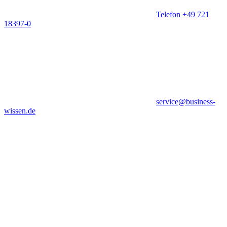
Telefon +49 721
18397-0
service@business-
wissen.de