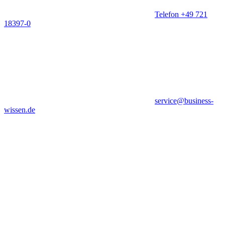
Telefon +49 721
18397-0
service@business-
wissen.de