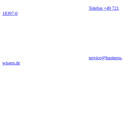
Telefon +49 721
18397-0
service@business-
wissen.de