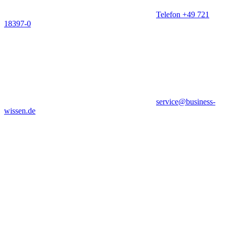
Telefon +49 721
18397-0
service@business-
wissen.de