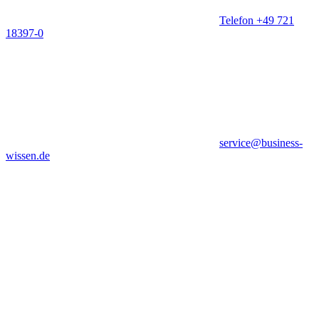
Telefon +49 721
18397-0
service@business-
wissen.de