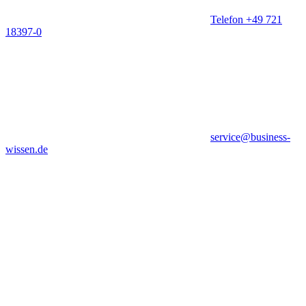
Telefon +49 721
18397-0
service@business-
wissen.de