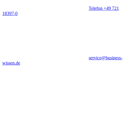
Telefon +49 721
18397-0
service@business-
wissen.de