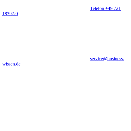
Telefon +49 721
18397-0
service@business-
wissen.de