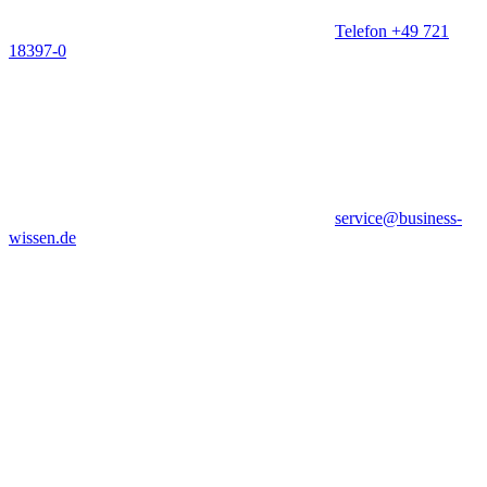
Telefon +49 721
18397-0
service@business-
wissen.de