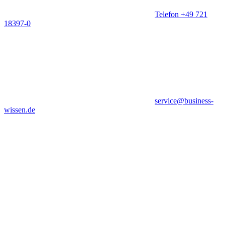
Telefon +49 721
18397-0
service@business-
wissen.de