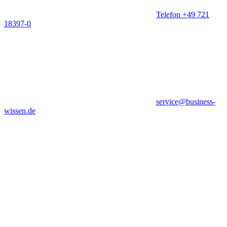
Telefon +49 721
18397-0
service@business-
wissen.de