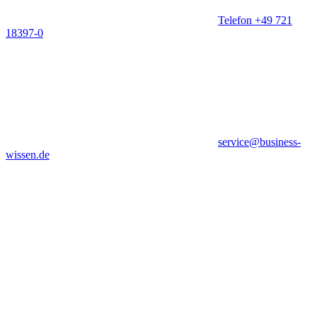
Telefon +49 721
18397-0
service@business-
wissen.de