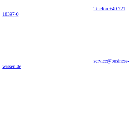
Telefon +49 721
18397-0
service@business-
wissen.de