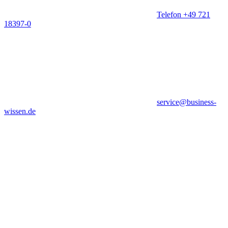
Telefon +49 721
18397-0
service@business-
wissen.de