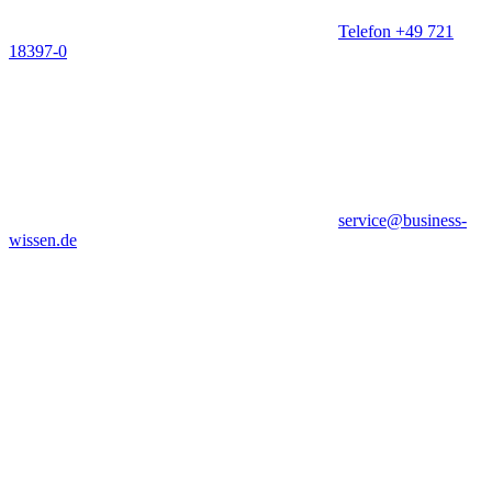
Telefon +49 721
18397-0
service@business-
wissen.de