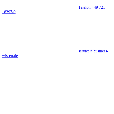
Telefon +49 721
18397-0
service@business-
wissen.de