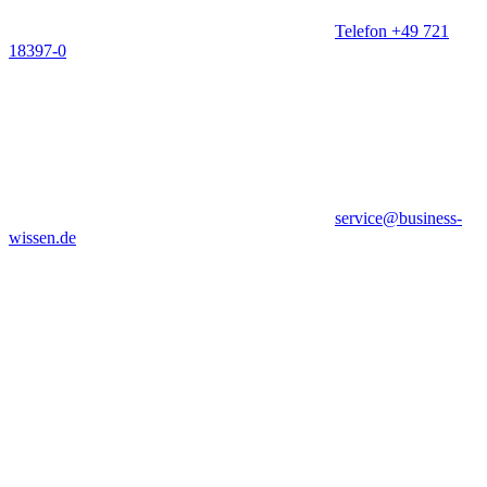
Telefon +49 721
18397-0
service@business-
wissen.de