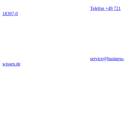
Telefon +49 721
18397-0
service@business-
wissen.de