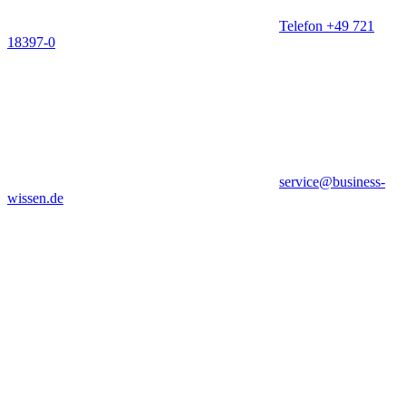
Telefon +49 721
18397-0
service@business-
wissen.de