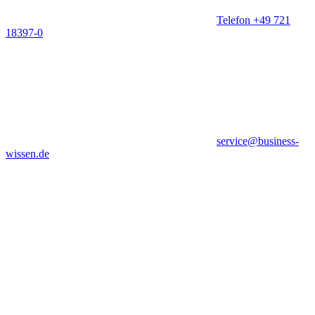
Telefon +49 721
18397-0
service@business-
wissen.de