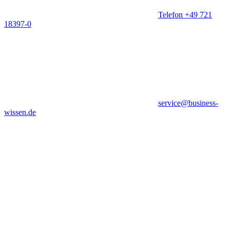
Telefon +49 721
18397-0
service@business-
wissen.de