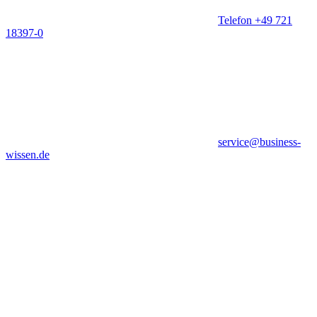
Telefon +49 721
18397-0
service@business-
wissen.de