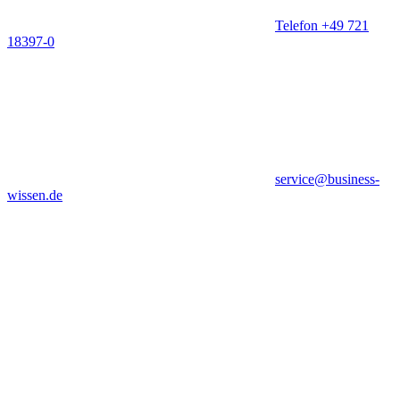
Telefon +49 721
18397-0
service@business-
wissen.de