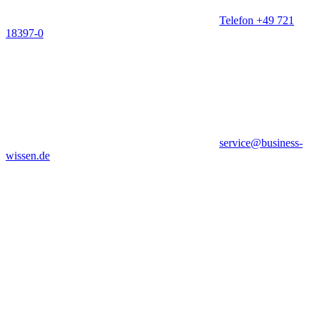
Telefon +49 721
18397-0
service@business-
wissen.de