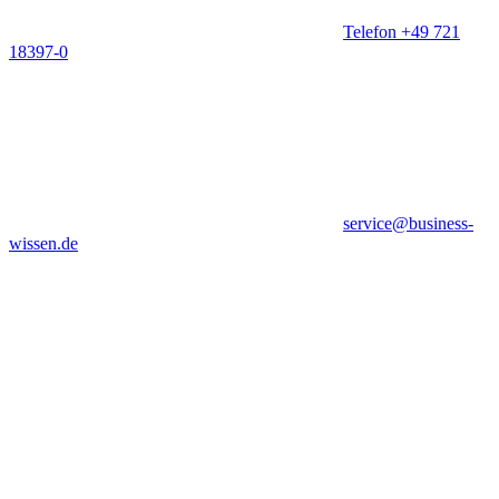
Telefon +49 721
18397-0
service@business-
wissen.de