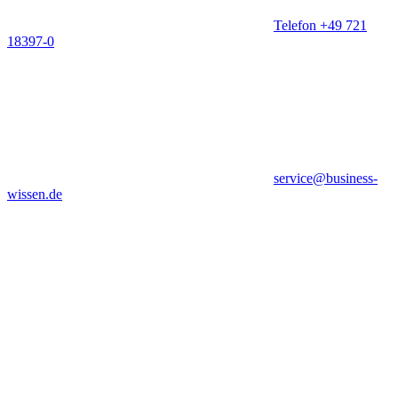
Telefon +49 721
18397-0
service@business-
wissen.de