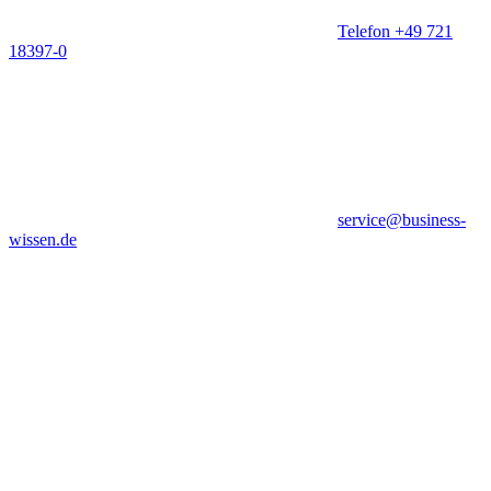
Telefon +49 721
18397-0
service@business-
wissen.de