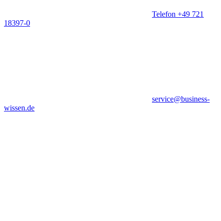
Telefon +49 721
18397-0
service@business-
wissen.de