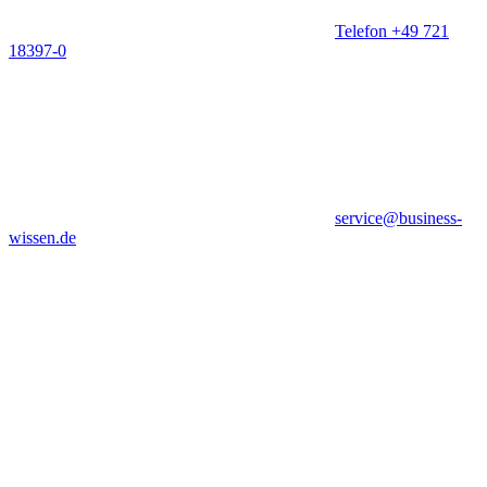
Telefon +49 721
18397-0
service@business-
wissen.de