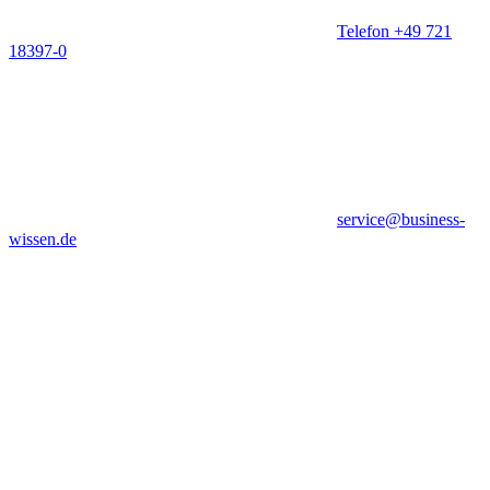
Telefon +49 721
18397-0
service@business-
wissen.de