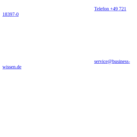
Telefon +49 721
18397-0
service@business-
wissen.de