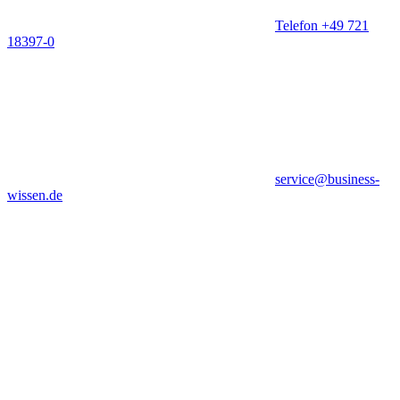
Telefon +49 721
18397-0
service@business-
wissen.de