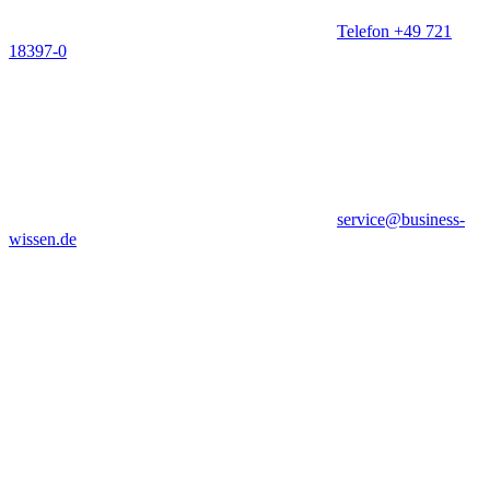
Telefon +49 721
18397-0
service@business-
wissen.de