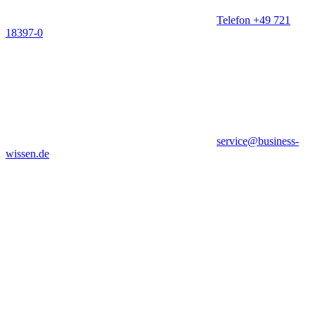
Telefon +49 721
18397-0
service@business-
wissen.de