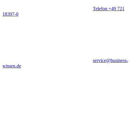
Telefon +49 721
18397-0
service@business-
wissen.de