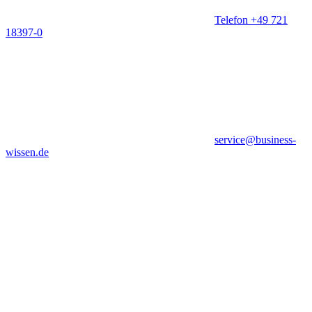
Telefon +49 721
18397-0
service@business-
wissen.de